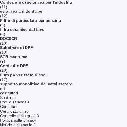
Confezioni di ceramica per l'industria
(11)
ceramica a nido d'ape
(12)
Filtro di particolato per benzina
(9)
filtro ceramico dal favo
(8)
DOCSCR
(10)
Substrato di DPF
(19)
SCR marittimo
(9)
Cordierite DPF
(10)
filtro polverizzato diesel
(12)
supporto monolitico del catalizzatore
(6)
costruttori
Su di noi
Profilo aziendale
Contattaci
Certificato di iso
Controllo della qualità
Politica sulla privacy
Notizie della società