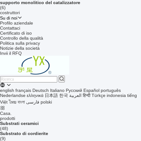
supporto monolitico del catalizzatore
(6)
costruttori
Su di noi
Profilo aziendale
Contattaci
Certificato di iso
Controllo della qualità
Politica sulla privacy
Notizie della società
Invii il RFQ
english
français
Deutsch
Italiano
Русский
Español
português
Nederlandse
ελληνικά
日本語
한국
العربية
हिन्दी
Türkçe
indonesia
tiếng
Việt
ไทย
বাংলা
فارسی
polski
Casa.
prodotti
Substrati ceramici
(48)
Substrato di cordierite
(9)