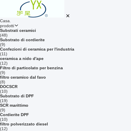
Casa.
prodotti
Substrati ceramici
(48)
Substrato di cordierite
(9)
Confezioni di ceramica per l'industria
(11)
ceramica a nido d'ape
(12)
Filtro di particolato per benzina
(9)
filtro ceramico dal favo
(8)
DOCSCR
(10)
Substrato di DPF
(19)
SCR marittimo
(9)
Cordierite DPF
(10)
filtro polverizzato diesel
(12)