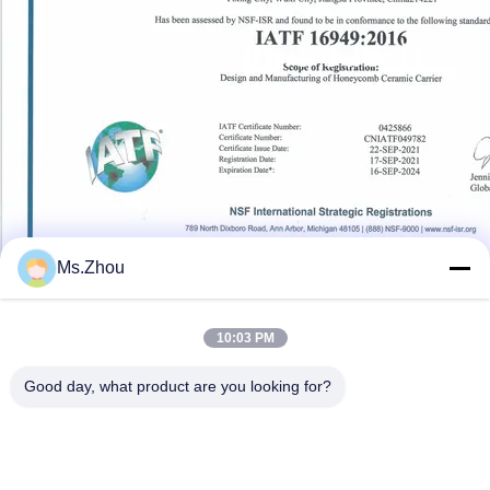
Ms.Zhou
Standard:
Number:
10:03 PM
Issue Date:
Expiry Date:
Good day, what product are you looking for?
Contattaci
Indirizzo:
Città di Dingshu, città di Yixing, provincia di Jiangsu
E-mail:
yxhjc@yxhjc.com
Telefono:
86-0510-87189500