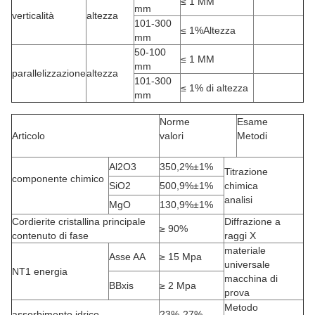
≤ 1 MM
mm
verticalità
altezza
101-300
≤ 1%Altezza
mm
50-100
≤ 1 MM
mm
parallelizzazione
altezza
101-300
≤ 1% di altezza
mm
Norme
Esame
Articolo
valori
Metodi
Al2O3
350,2%±1%
Titrazione
componente chimico
SiO2
500,9%±1%
chimica
analisi
MgO
130,9%±1%
Cordierite cristallina principale
Diffrazione a
≥ 90%
contenuto di fase
raggi X
materiale
Asse AA
≥ 15 Mpa
universale
NT1 energia
macchina di
BBxis
≥ 2 Mpa
prova
Metodo
assorbimento idrico
23%-27%