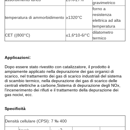
gravimetrico
forno a
resistenza
temperatura di ammorbidimento
≥1320°C
elettrica ad alta
temperatura
dilatometro
CET ((800°C)
≤1,6*10-6/°C
termico
Applicazioni:
Dopo essere stato rivestito con catalizzatore, il prodotto è
ampiamente applicato nella depurazione dei gas organici di
scarico, nel trattamento dei gas di scarico industriali del sistema
di scambio termico, nella depurazione dei gas di scarico delle
centrali elettriche a carbone,Sistema di depurazione degli NOx,
l'incenerimento dei rifiuti e il trattamento della depurazione dei
gas nocivi, ecc.
Specificità
Densità cellulare (CPSI): 7 ‰ 400
2