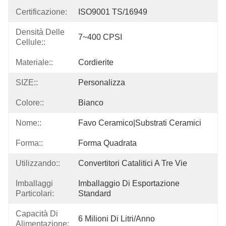
Certificazione:
ISO9001 TS/16949
Densità Delle
7~400 CPSI
Cellule::
Materiale::
Cordierite
SIZE::
Personalizza
Colore::
Bianco
Nome::
Favo Ceramico|substrati Ceramici
Forma::
Forma Quadrata
Utilizzando::
Convertitori Catalitici A Tre Vie
Imballaggi
Imballaggio Di Esportazione 
Particolari:
Standard
Capacità Di
6 Milioni Di Litri/anno
Alimentazione: