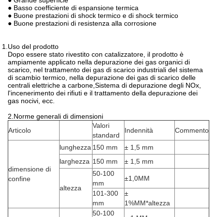
● Grande superficie
● Basso coefficiente di espansione termica
● Buone prestazioni di shock termico e di shock termico
● Buone prestazioni di resistenza alla corrosione
 1.Uso del prodotto
Dopo essere stato rivestito con catalizzatore, il prodotto è
ampiamente applicato nella depurazione dei gas organici di
scarico, nel trattamento dei gas di scarico industriali del sistema
di scambio termico, nella depurazione dei gas di scarico delle
centrali elettriche a carbone,Sistema di depurazione degli NOx,
l'incenerimento dei rifiuti e il trattamento della depurazione dei
gas nocivi, ecc.
2.Norme generali di dimensioni
Valori
Articolo
Indennità
Commento
standard
lunghezza
150 mm
± 1,5 mm
larghezza
150 mm
± 1,5 mm
dimensione di
50-100
±1,0MM
confine
mm
altezza
101-300
±
mm
1%MM*altezza
50-100