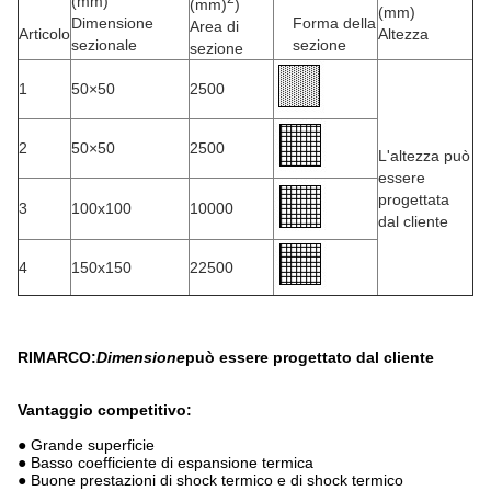
(mm)
(mm)
)
(mm)
Dimensione
Forma della
Area di
Articolo
Altezza
sezionale
sezione
sezione
1
50×50
2500
2
50×50
2500
L'altezza può
essere
progettata
3
100x100
10000
dal cliente
4
150x150
22500
RIMARCO:
Dimensione
può essere progettato dal cliente
Vantaggio competitivo:
● Grande superficie
● Basso coefficiente di espansione termica
● Buone prestazioni di shock termico e di shock termico