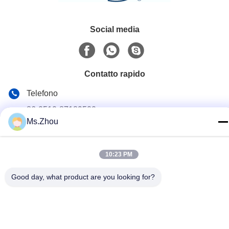
Social media
Contatto rapido
Telefono
86-0510-87189500
Ms.Zhou
E-mail
yxhjc@yxhjc.com
10:23 PM
Indirizzo
Good day, what product are you looking for?
Città di Dingshu, città di Yixing, provincia di Jiangsu
Politica sulla privacy
|
Mappa del sito
Cina Buona qualità Substrati ceramici Fornitore. © di Copyright