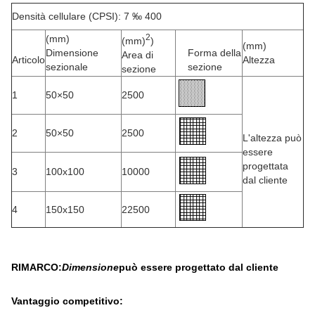
Densità cellulare (CPSI): 7 ‰ 400
2
(mm)
(mm)
)
(mm)
Dimensione
Forma della
Area di
Articolo
Altezza
sezionale
sezione
sezione
1
50×50
2500
2
50×50
2500
L'altezza può
essere
progettata
3
100x100
10000
dal cliente
4
150x150
22500
RIMARCO:
Dimensione
può essere progettato dal cliente
Vantaggio competitivo: