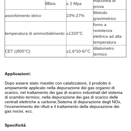
macchina di
BBxis
≥ 2 Mpa
prova
Metodo
assorbimento idrico
23%-27%
gravimetrico
forno a
resistenza
temperatura di ammorbidimento
≥1320°C
elettrica ad alta
temperatura
dilatometro
CET ((800°C)
≤1,6*10-6/°C
termico
Applicazioni:
Dopo essere stato rivestito con catalizzatore, il prodotto è
ampiamente applicato nella depurazione dei gas organici di
scarico, nel trattamento dei gas di scarico industriali del sistema
di scambio termico, nella depurazione dei gas di scarico delle
centrali elettriche a carbone,Sistema di depurazione degli NOx,
l'incenerimento dei rifiuti e il trattamento della depurazione dei
gas nocivi, ecc.
Specificità