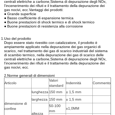
centrali elettriche a carbone,Sistema di depurazione degli NOx,
l'incenerimento dei rifiuti e il trattamento della depurazione dei
gas nocivi, ecc.Vantaggi dei prodotti:
● Grande superficie
● Basso coefficiente di espansione termica
● Buone prestazioni di shock termico e di shock termico
● Buone prestazioni di resistenza alla corrosione
 1.Uso del prodotto
Dopo essere stato rivestito con catalizzatore, il prodotto è
ampiamente applicato nella depurazione dei gas organici di
scarico, nel trattamento dei gas di scarico industriali del sistema
di scambio termico, nella depurazione dei gas di scarico delle
centrali elettriche a carbone,Sistema di depurazione degli NOx,
l'incenerimento dei rifiuti e il trattamento della depurazione dei
gas nocivi, ecc.
2.Norme generali di dimensioni
Valori
Articolo
Indennità
Commento
standard
lunghezza
150 mm
± 1,5 mm
larghezza
150 mm
± 1,5 mm
dimensione di
50-100
±1,0MM
confine
mm
altezza