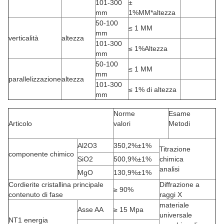
101-300
±
mm
1%MM*altezza
50-100
≤ 1 MM
mm
verticalità
altezza
101-300
≤ 1%Altezza
mm
50-100
≤ 1 MM
mm
parallelizzazione
altezza
101-300
≤ 1% di altezza
mm
Norme
Esame
Articolo
valori
Metodi
Al2O3
350,2%±1%
Titrazione
componente chimico
SiO2
500,9%±1%
chimica
analisi
MgO
130,9%±1%
Cordierite cristallina principale
Diffrazione a
≥ 90%
contenuto di fase
raggi X
materiale
Asse AA
≥ 15 Mpa
universale
NT1 energia