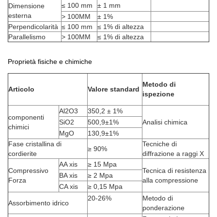
≤ 100 mm
± 1 mm
Dimensione
esterna
> 100MM
± 1%
Perpendicolarità
≤ 100 mm
≤ 1% di altezza
Parallelismo
> 100MM
≤ 1% di altezza
Proprietà fisiche e chimiche
Metodo di
Articolo
Valore standard
ispezione
Al2O3
350,2 ± 1%
componenti
SiO2
500,9±1%
Analisi chimica
chimici
MgO
130,9±1%
Fase cristallina di
Tecniche di
≥ 90%
cordierite
diffrazione a raggi X
AA xis
≥ 15 Mpa
Compressivo
Tecnica di resistenza
BA xis
≥ 2 Mpa
Forza
alla compressione
CA xis
≥ 0,15 Mpa
20-26%
Metodo di
Assorbimento idrico
ponderazione