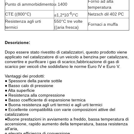
Forno ad alta
Punto di ammorbidimento
≥ 1400
temperatura
-6
CTE ((800°C)
Netzsch dil 402 PC
≤1,2*10
/°C
Resistenza agli urti
550°C tre volte
Fornaci a muffa
termici
((aria fresca)
Descrizione:
Dopo essere stato rivestito di catalizzatori, questo prodotto viene
applicato nel catalizzatore di un veicolo a benzina per catalizzare,
convertire e purificare i gas di scarico,fabbricazione di gas di
scarico per veicoli che soddisfano le norme Euro IV e Euro V.
Vantaggi dei prodotti:
● Spessore della parete sottile
● Basso calo di pressione
● Alta superficie
● Resistenza alla compressione
● Basso coefficiente di espansione termica
● Buona resistenza agli urti termici e agli urti termici
● Eccellente compatibilità con varie composizioni attive del
catalizzatore
●Buone prestazioni in avviamento a freddo, bassa temperatura di
accensione, rapido aumento della temperatura, bassa resistenza
all'aria,
e elevata efficienza di conversione.