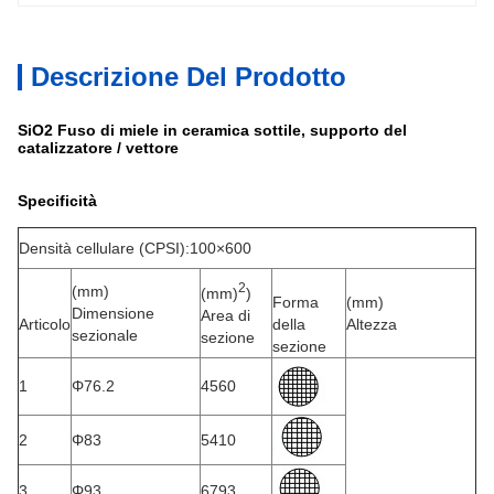
Descrizione Del Prodotto
SiO2 Fuso di miele in ceramica sottile, supporto del
catalizzatore / vettore
Specificità
Densità cellulare (CPSI):100×600
2
(mm)
(mm)
)
Forma
(mm)
Dimensione
Area di
Articolo
della
Altezza
sezionale
sezione
sezione
1
Φ76.2
4560
2
Φ83
5410
3
Φ93
6793