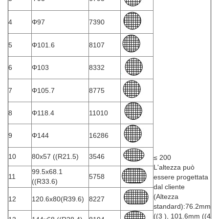
4
Φ97
7390
5
Φ101.6
8107
6
Φ103
8332
7
Φ105.7
8775
8
Φ118.4
11010
9
Φ144
16286
10
80x57 ((R21.5)
3546
≤ 200
L'altezza può
99.5x68.1
11
5758
essere progettata
((R33.6)
dal cliente
(Altezza
12
120.6x80(R39.6)
8227
standard):76.2mm
((3 ), 101.6mm ((4