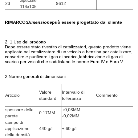
Speciale
23
9612
114x105
RIMARCO:
Dimensione
può essere progettato dal cliente
2. 1.Uso del prodotto
Dopo essere stato rivestito di catalizzatori, questo prodotto viene
applicato nel catalizzatore di un veicolo a benzina per catalizzare,
convertire e purificare i gas di scarico,fabbricazione di gas di
scarico per veicoli che soddisfano le norme Euro IV e Euro V.
2.Norme generali di dimensioni
Valore
Intervallo di
Articolo
Commento
standard
tolleranza
spessore della
+0,03MM
0.17MM
parete
-0,02MM
campo di
applicazione
440 g/l
± 60 g/l
della densità