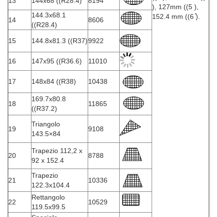
13
144x68 ((R28.4)
8194
), 127mm ((5 ),
144.3x68.1
152.4 mm ((6 ̊).
14
8606
((R28.4)
15
144.8x81.3 ((R37)
9922
16
147x95 ((R36.6)
11010
17
148x84 ((R38)
10438
169.7x80.8
18
11865
((R37.2)
Triangolo
19
9108
143.5×84
Trapezio 112,2 x
20
8788
92 x 152.4
Trapezio
21
10336
122.3x104.4
Rettangolo
22
10529
119.5x99.5