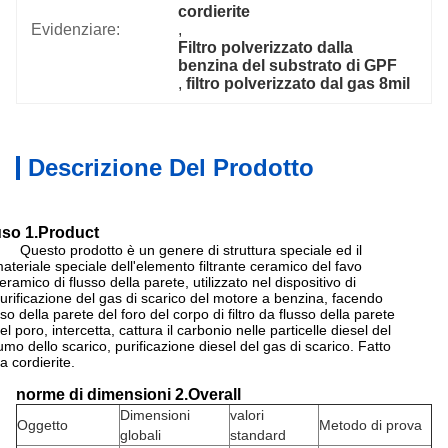
cordierite
Evidenziare:
, 
Filtro polverizzato dalla 
benzina del substrato di GPF
, 
filtro polverizzato dal gas 8mil
Descrizione Del Prodotto
uso 1.Product
uesto prodotto è un genere di struttura speciale ed il
ateriale speciale dell'elemento filtrante ceramico del favo
eramico di flusso della parete, utilizzato nel dispositivo di
urificazione del gas di scarico del motore a benzina, facendo
so della parete del foro del corpo di filtro da flusso della parete
el poro, intercetta, cattura il carbonio nelle particelle diesel del
umo dello scarico, purificazione diesel del gas di scarico. Fatto
a cordierite.
norme di dimensioni 2.Overall
Dimensioni
valori
Oggetto
Metodo di prova
globali
standard