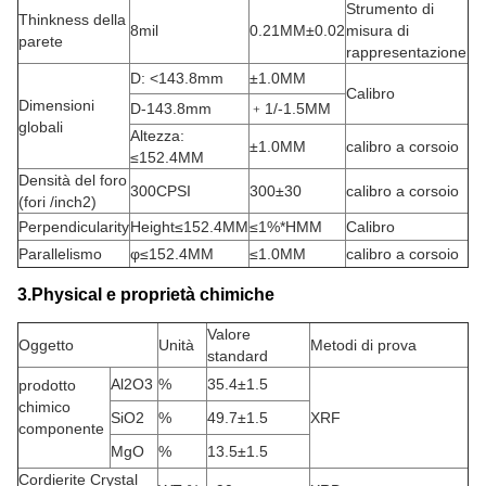
Strumento di
Thinkness della
8mil
0.21MM±0.02
misura di
parete
rappresentazione
D: <143.8mm
±1.0MM
Calibro
Dimensioni
D-143.8mm
﹢1/-1.5MM
globali
Altezza:
±1.0MM
calibro a corsoio
≤152.4MM
Densità del foro
300CPSI
300±30
calibro a corsoio
(fori /inch2)
Perpendicularity
Height≤152.4MM
≤1%*HMM
Calibro
Parallelismo
φ≤152.4MM
≤1.0MM
calibro a corsoio
3.Physical e proprietà chimiche
Valore
Oggetto
Unità
Metodi di prova
standard
Al2O3
%
35.4±1.5
prodotto
chimico
SiO2
%
49.7±1.5
XRF
componente
MgO
%
13.5±1.5
Cordierite Crystal