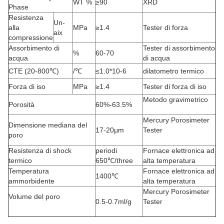
WT %
≥90
XRD
Phase
Resistenza
Un-
alla
MPa
≥1.4
Tester di forza
aix
compressione
Assorbimento di
Tester di assorbimento
%
60-70
acqua
di acqua
CTE (20-800℃)
/℃
≤1.0*10-6
dilatometro termico
Forza di iso
MPa
≥1.4
Tester di forza di iso
Metodo gravimetrico
Porosità
60%-63.5%
Mercury Porosimeter
Dimensione mediana del
17-20μm
Tester
poro
Resistenza di shock
periodi
Fornace elettronica ad
termico
650℃/three
alta temperatura
Temperatura
Fornace elettronica ad
1400℃
ammorbidente
alta temperatura
Mercury Porosimeter
Volume del poro
0.5-0.7ml/g
Tester