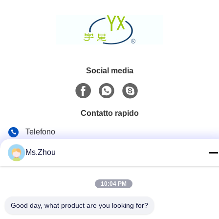
Social media
Contatto rapido
Telefono
86-0510-87189500
Ms.Zhou
E-mail
yxhjc@yxhjc.com
10:04 PM
Indirizzo
Good day, what product are you looking for?
Città di Dingshu, città di Yixing, provincia di Jiangsu