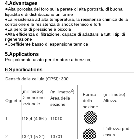
4.Advantages
●
Alta porosità del foro sulla parete di alta porosità, di buona
liquidità e di distribuzione uniforme
●La resistenza ad alta temperatura, la resistenza chimica della
corrosione e la resistenza di shock termico è forti
●La perdita di pressione è piccola
●Alta efficienza di filtrazione, capace di adattarsi a tutti i tipi di
rigenerazione
●Coefficiente basso di espansione termica
5.Applications
Pricipalmente usato per il motore a benzina;
6.Specifications
Densità delle cellule (CPSI): 300
2
(millimetro)
(millimetro
)
Forma
(millimetro)
Dimensione
Area della
Oggetto
della
Altezza
sezionale
sezione
sezione
1
118,4 (4.66")
11010
L'altezza può
essere
2
132,1 (5.2")
13701