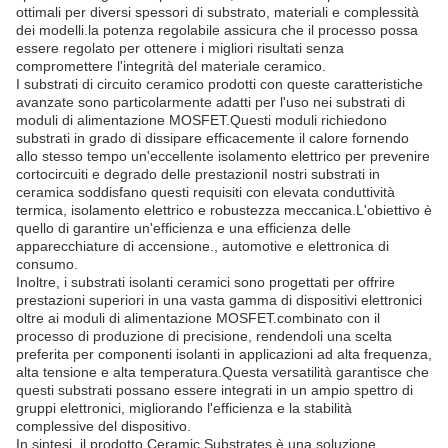
ottimali per diversi spessori di substrato, materiali e complessità
dei modelli.la potenza regolabile assicura che il processo possa
essere regolato per ottenere i migliori risultati senza
compromettere l'integrità del materiale ceramico.
I substrati di circuito ceramico prodotti con queste caratteristiche
avanzate sono particolarmente adatti per l'uso nei substrati di
moduli di alimentazione MOSFET.Questi moduli richiedono
substrati in grado di dissipare efficacemente il calore fornendo
allo stesso tempo un'eccellente isolamento elettrico per prevenire
cortocircuiti e degrado delle prestazioniI nostri substrati in
ceramica soddisfano questi requisiti con elevata conduttività
termica, isolamento elettrico e robustezza meccanica.L'obiettivo è
quello di garantire un'efficienza e una efficienza delle
apparecchiature di accensione., automotive e elettronica di
consumo.
Inoltre, i substrati isolanti ceramici sono progettati per offrire
prestazioni superiori in una vasta gamma di dispositivi elettronici
oltre ai moduli di alimentazione MOSFET.combinato con il
processo di produzione di precisione, rendendoli una scelta
preferita per componenti isolanti in applicazioni ad alta frequenza,
alta tensione e alta temperatura.Questa versatilità garantisce che
questi substrati possano essere integrati in un ampio spettro di
gruppi elettronici, migliorando l'efficienza e la stabilità
complessive del dispositivo.
In sintesi, il prodotto Ceramic Substrates è una soluzione