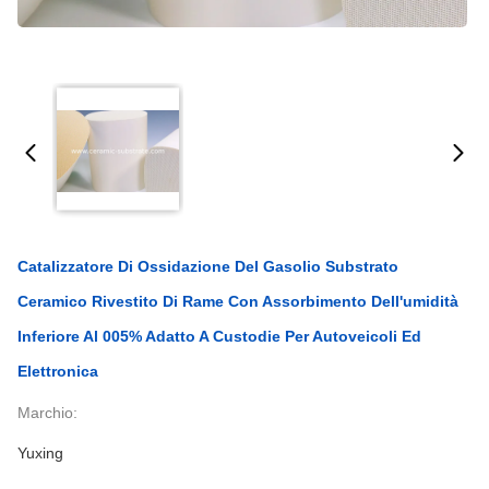
Catalizzatore Di Ossidazione Del Gasolio Substrato
Ceramico Rivestito Di Rame Con Assorbimento Dell'umidità
Inferiore Al 005% Adatto A Custodie Per Autoveicoli Ed
Elettronica
Marchio:
Yuxing