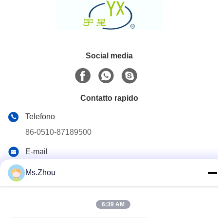
Social media
Contatto rapido
Telefono
86-0510-87189500
E-mail
yxhjc@yxhjc.com
Ms.Zhou
Indirizzo
Città di Dingshu, città di Yixing, provincia di Jiangsu
6:39 AM