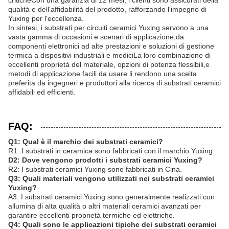
criticheCon una garanzia di 12 mesi, i clienti sono assicurati della
qualità e dell'affidabilità del prodotto, rafforzando l'impegno di
Yuxing per l'eccellenza.
In sintesi, i substrati per circuiti ceramici Yuxing servono a una
vasta gamma di occasioni e scenari di applicazione,da
componenti elettronici ad alte prestazioni e soluzioni di gestione
termica a dispositivi industriali e mediciLa loro combinazione di
eccellenti proprietà del materiale, opzioni di potenza flessibili,e
metodi di applicazione facili da usare li rendono una scelta
preferita da ingegneri e produttori alla ricerca di substrati ceramici
affidabili ed efficienti.
FAQ:
Q1: Qual è il marchio dei substrati ceramici?
R1: I substrati in ceramica sono fabbricati con il marchio Yuxing.
D2: Dove vengono prodotti i substrati ceramici Yuxing?
R2: I substrati ceramici Yuxing sono fabbricati in Cina.
Q3: Quali materiali vengono utilizzati nei substrati ceramici
Yuxing?
A3: I substrati ceramici Yuxing sono generalmente realizzati con
allumina di alta qualità o altri materiali ceramici avanzati per
garantire eccellenti proprietà termiche ed elettriche.
Q4: Quali sono le applicazioni tipiche dei substrati ceramici