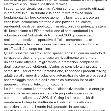
elettronici e soluzioni di gestione termica.
I substrati per circuiti ceramici Yuxing sono ampiamente utilizzati
in ambienti in cui la durata e la conduttività termica sono
fondamentali.La loro composizione in allumina garantisce un
eccellente isolamento elettrico e dissipazione del calore,
rendendoli ideali per applicazioni in elettronica di potenza, sistemi
di illuminazione a LED e produzione di semiconduttori.La
robustezza del Substrato di Alumina/Al2O3 gli consente di
resistere a condizioni operative difficili., comprese le alte
temperature e le sollecitazioni meccaniche, garantendo così
un'affidabilità a lungo termine.
Questi substrati ceramici sono spesso applicati con un metodo di
spruzzo preciso, che garantisce un rivestimento uniforme e
un'adesione ottimale, migliorando le prestazioni complessive
degli assemblaggi elettronici.L'adesivo sensibile alla pressione
semplifica ulteriormente l'installazione, rendendo i prodotti Yuxing
adatti sia alle linee di produzione automatizzate che ai processi di
assemblaggio manuale.dall'elettronica automobilistica alle
apparecchiature di telecomunicazione.
Le industrie come l'aerospaziale, i dispositivi medici e le energie
rinnovabili beneficiano anche delle proprietà superiori del
substrato di allumina / Al2O3 di Yuxing.La loro capacità di
mantenere l'integrità strutturale e l'isolamento elettrico in
condizioni estreme li rende indispensabili in applicazioni