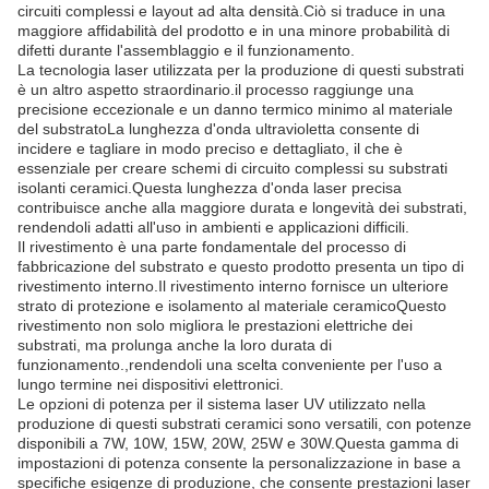
circuiti complessi e layout ad alta densità.Ciò si traduce in una
maggiore affidabilità del prodotto e in una minore probabilità di
difetti durante l'assemblaggio e il funzionamento.
La tecnologia laser utilizzata per la produzione di questi substrati
è un altro aspetto straordinario.il processo raggiunge una
precisione eccezionale e un danno termico minimo al materiale
del substratoLa lunghezza d'onda ultravioletta consente di
incidere e tagliare in modo preciso e dettagliato, il che è
essenziale per creare schemi di circuito complessi su substrati
isolanti ceramici.Questa lunghezza d'onda laser precisa
contribuisce anche alla maggiore durata e longevità dei substrati,
rendendoli adatti all'uso in ambienti e applicazioni difficili.
Il rivestimento è una parte fondamentale del processo di
fabbricazione del substrato e questo prodotto presenta un tipo di
rivestimento interno.Il rivestimento interno fornisce un ulteriore
strato di protezione e isolamento al materiale ceramicoQuesto
rivestimento non solo migliora le prestazioni elettriche dei
substrati, ma prolunga anche la loro durata di
funzionamento.,rendendoli una scelta conveniente per l'uso a
lungo termine nei dispositivi elettronici.
Le opzioni di potenza per il sistema laser UV utilizzato nella
produzione di questi substrati ceramici sono versatili, con potenze
disponibili a 7W, 10W, 15W, 20W, 25W e 30W.Questa gamma di
impostazioni di potenza consente la personalizzazione in base a
specifiche esigenze di produzione, che consente prestazioni laser