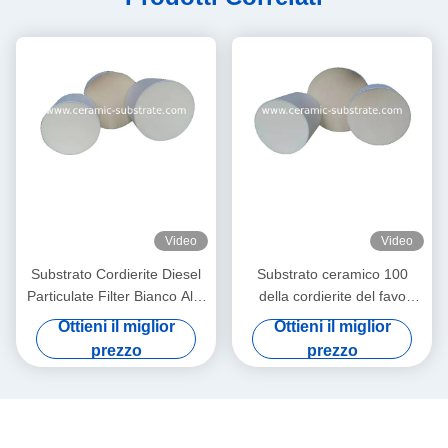
Video
Video
Substrato Cordierite Diesel
Substrato ceramico 100
Particulate Filter Bianco Alta
della cordierite del favo
porosità
rotondo di Dpf una densità di
Ottieni il miglior
Ottieni il miglior
200 cellule di CPSI
prezzo
prezzo